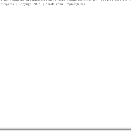
 info@rlv.si | Copyright 2008
|
Kazalo strani
|
Vprašajte nas