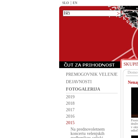
SLO
EN
SKUPI
Domo
PREMOGOVNIK VELENJE
DEJAVNOSTI
Nena
FOTOGALERIJA
2019
2018
2017
2016
Prost
2015
društ
v okt
Na prednovoletnem
odloč
koncertu velenjskih
godbenikov celjski