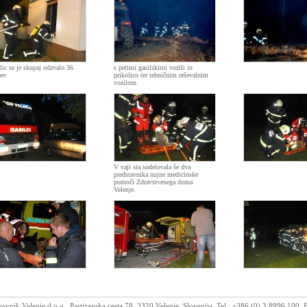
lic se je skupaj odzvalo 36
s petimi gasilskimi vozili in
cev
prikolico ter tehničnim reševalnim
vozilom.
V vaji sta sodelovala še dva
predstavnika nujne medicinske
pomoči Zdravstvenega doma
Velenje.
vnik Velenje d.o.o., Partizanska cesta 78, 3320 Velenje, Slovenija, Tel.: +386 (0) 3 8996 100,