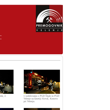
tek, 2.
v sodelovanju s PGD Škale in PGD
Velenje na kmetiji Kovač, Konovo
pri Velenju.