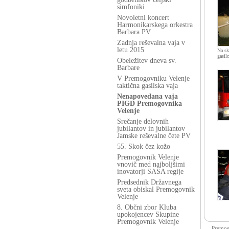
simfoniki
Novoletni koncert
Harmonikarskega orkestra
Barbara PV
Zadnja reševalna vaja v
letu 2015
Na sk
gasil
Obeležitev dneva sv.
Barbare
V Premogovniku Velenje
taktična gasilska vaja
Nenapovedana vaja
PIGD Premogovnika
Velenje
Srečanje delovnih
jubilantov in jubilantov
Jamske reševalne čete PV
55. Skok čez kožo
Premogovnik Velenje
vnovič med najboljšimi
inovatorji SAŠA regije
Predsednik Državnega
sveta obiskal Premogovnik
Velenje
8. Občni zbor Kluba
upokojencev Skupine
Premogovnik Velenje
Premogo