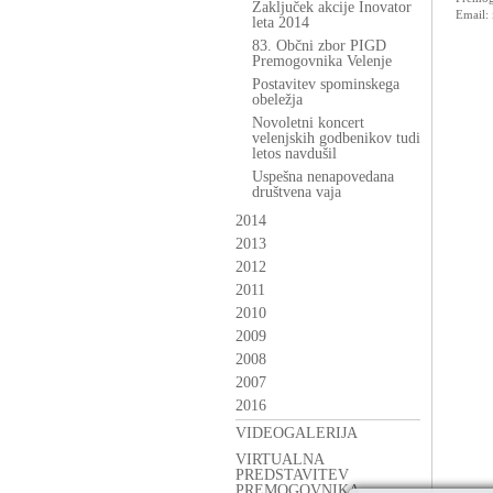
Zaključek akcije Inovator
Email:
leta 2014
83. Občni zbor PIGD
Premogovnika Velenje
Postavitev spominskega
obeležja
Novoletni koncert
velenjskih godbenikov tudi
letos navdušil
Uspešna nenapovedana
društvena vaja
2014
2013
2012
2011
2010
2009
2008
2007
2016
VIDEOGALERIJA
VIRTUALNA
PREDSTAVITEV
PREMOGOVNIKA