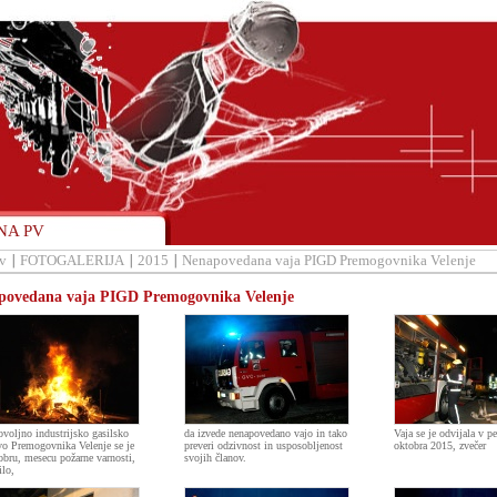
NA PV
v
FOTOGALERIJA
2015
Nenapovedana vaja PIGD Premogovnika Velenje
povedana vaja PIGD Premogovnika Velenje
ovoljno industrijsko gasilsko
da izvede nenapovedano vajo in tako
Vaja se je odvijala v pe
vo Premogovnika Velenje se je
preveri odzivnost in usposobljenost
oktobra 2015, zvečer
obru, mesecu požarne varnosti,
svojih članov.
ilo,