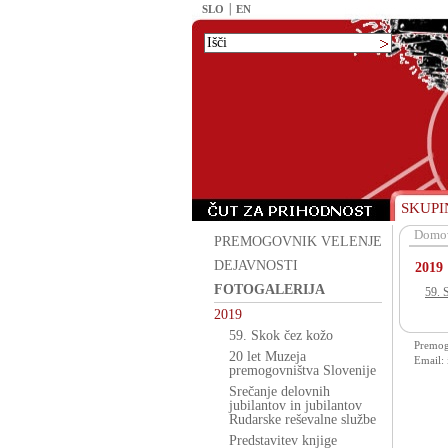
SLO
EN
SKUPI
Domo
PREMOGOVNIK VELENJE
DEJAVNOSTI
2019
FOTOGALERIJA
59. 
2019
59. Skok čez kožo
Premogo
20 let Muzeja
Email:
premogovništva Slovenije
Srečanje delovnih
jubilantov in jubilantov
Rudarske reševalne službe
Predstavitev knjige