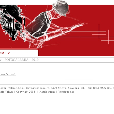
NA PV
v
FOTOGALERIJA
2019
Skok čez kožo
vnik Velenje d.o.o., Partizanska cesta 78, 3320 Velenje, Slovenija, Tel.: +386 (0) 3 8996 100,
 info@rlv.si | Copyright 2008
|
Kazalo strani
|
Vprašajte nas