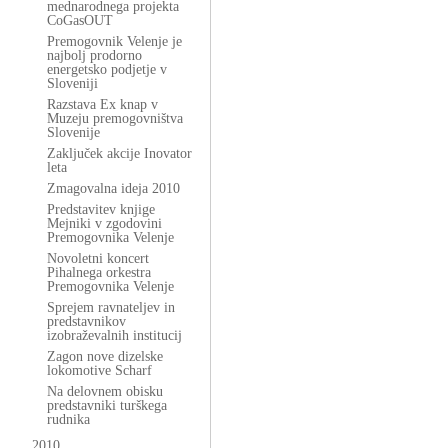
mednarodnega projekta
CoGasOUT
Premogovnik Velenje je
najbolj prodorno
energetsko podjetje v
Sloveniji
Razstava Ex knap v
Muzeju premogovništva
Slovenije
Zaključek akcije Inovator
leta
Zmagovalna ideja 2010
Predstavitev knjige
Mejniki v zgodovini
Premogovnika Velenje
Novoletni koncert
Pihalnega orkestra
Premogovnika Velenje
Sprejem ravnateljev in
predstavnikov
izobraževalnih institucij
Zagon nove dizelske
lokomotive Scharf
Na delovnem obisku
predstavniki turškega
rudnika
2010