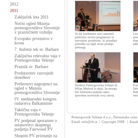
2012
2011
Zaključek leta 2011
Nočni ogled Muzeja
premogovništva Slovenije
v prazničnem vzdušju
Ta del konference smo namenili
Let
predvsem novim programom in
pou
Evropsko prvenstvo v
razvojnim projektom, ki prinašajo
dopr
krosu
prihodke na trgih izven prodaje
zah
premoga.
7. štafetni tek sv. Barbare
Zaključna reševalna vaja v
Premogovniku Velenje
Praznik sv. Barbare
Predstavitev razvojnih
dosežkov
Prešernovi nagrajenci na
Direktor Premogovnika Velenje dr.
Poo
ogled v Muzeju
Milan Medved je dejal, da morajo
Delo
premogovništva Slovenije
biti hčerinska podjetja sama
Barb
sposobna investirati svoj razvoj.
temo
IV. mednarodni kongres
rudarstva Balkanmine
Taktična vaja v
Premogovniku Velenje
Premogovnik Velenje d.o.o., Partizanska cesta
PV podpisal sporazum o
Email: info@rlv.si | Copyright 2008
|
Kazal
ustanovitvi skupnega
podjetja Fairwood PV
Skupini PV priznanje za