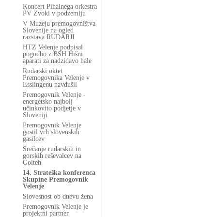
Koncert Pihalnega orkestra
PV Zvoki v podzemlju
V Muzeju premogovništva
Slovenije na ogled
razstava RUDARJI
HTZ Velenje podpisal
pogodbo z BSH Hišni
aparati za nadzidavo hale
Rudarski oktet
Premogovnika Velenje v
Esslingenu navdušil
Premogovnik Velenje -
energetsko najbolj
učinkovito podjetje v
Sloveniji
Premogovnik Velenje
gostil vrh slovenskih
gasilcev
Srečanje rudarskih in
gorskih reševalcev na
Golteh
14. Strateška konferenca
Skupine Premogovnik
Velenje
Slovesnost ob dnevu žena
Premogovnik Velenje je
projektni partner