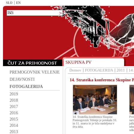
SLO
EN
SKUPINA PV
Domov
FOTOGALERIJA
2011
14.
PREMOGOVNIK VELENJE
DEJAVNOSTI
14. Strateška konferenca Skupine 
FOTOGALERIJA
2019
2018
2017
2016
14. Strateška konferenca Skupine
Prv
2015
Premogovnik Velenje je potekala 10.
raz
in 11. marca in je bila razdeljena v
jaš
2014
dva dela.
tehn
odk
2013