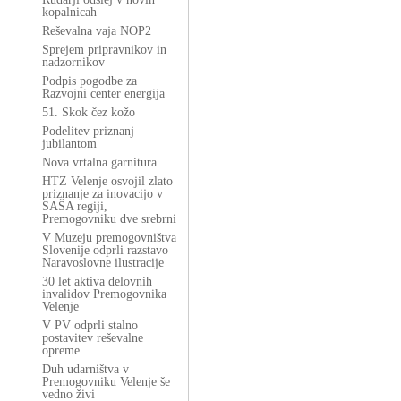
kopalnicah
Reševalna vaja NOP2
Sprejem pripravnikov in
nadzornikov
Podpis pogodbe za
Razvojni center energija
51. Skok čez kožo
Podelitev priznanj
jubilantom
Nova vrtalna garnitura
HTZ Velenje osvojil zlato
priznanje za inovacijo v
SAŠA regiji,
Premogovniku dve srebrni
V Muzeju premogovništva
Slovenije odprli razstavo
Naravoslovne ilustracije
30 let aktiva delovnih
invalidov Premogovnika
Velenje
V PV odprli stalno
postavitev reševalne
opreme
Duh udarništva v
Premogovniku Velenje še
vedno živi