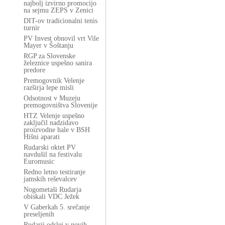
najbolj izvirno promocijo
na sejmu ZEPS v Zenici
DIT-ov tradicionalni tenis
turnir
PV Invest obnovil vrt Vile
Mayer v Šoštanju
RGP za Slovenske
železnice uspešno sanira
predore
Premogovnik Velenje
razširja lepe misli
Odsotnost v Muzeju
premogovništva Slovenije
HTZ Velenje uspešno
zaključil nadzidavo
proizvodne hale v BSH
Hišni aparati
Rudarski oktet PV
navdušil na festivalu
Euromusic
Redno letno testiranje
jamskih reševalcev
Nogometaši Rudarja
obiskali VDC Ježek
V Gaberkah 5. srečanje
preseljenih
Rudarji odslej v novih