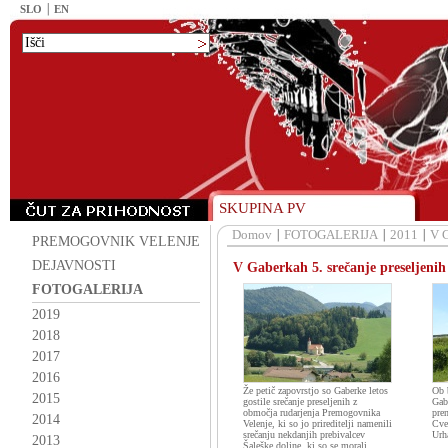
SLO
EN
SKUPINA PV
Domov
FOTOGALERIJA
2011
V G
PREMOGOVNIK VELENJE
DEJAVNOSTI
V Gaberkah 5. srečanje preseljenih
FOTOGALERIJA
2019
2018
2017
2016
Že petič zapovrstjo so Gaberke letos
Ob 
2015
gostile srečanje preseljenih z
Gab
območja rudarjenja Premogovnika
pre
2014
Velenje, ki so jo prireditelji namenili
Cve
srečanju nekdanjih prebivalcev
Urh
2013
Šaleške doline, ki so se morali