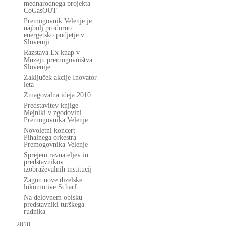
mednarodnega projekta
CoGasOUT
Premogovnik Velenje je
najbolj prodorno
energetsko podjetje v
Sloveniji
Razstava Ex knap v
Muzeju premogovništva
Slovenije
Zaključek akcije Inovator
leta
Zmagovalna ideja 2010
Predstavitev knjige
Mejniki v zgodovini
Premogovnika Velenje
Novoletni koncert
Pihalnega orkestra
Premogovnika Velenje
Sprejem ravnateljev in
predstavnikov
izobraževalnih institucij
Zagon nove dizelske
lokomotive Scharf
Na delovnem obisku
predstavniki turškega
rudnika
2010