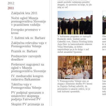
zaradi posledic rudarjenja preseliti
2012
drugam, in spominu na kraje, ki jih
zdaj ni več.
2011
Zaključek leta 2011
Nočni ogled Muzeja
premogovništva Slovenije
v prazničnem vzdušju
Evropsko prvenstvo v
krosu
V kulturnem programu so nastopili
Obe
7. štafetni tek sv. Barbare
Rudarski oktet, ljudske pevke
ude
Gaberški cvet, članica Twirling kluba
met
Zaključna reševalna vaja v
Anja Drev in harmonikarski orkester
ki j
Premogovniku Velenje
Vilija Mravljaka, za dobro
pren
razpoloženje pa je še dolgo v noč
ter
Praznik sv. Barbare
skrbel ansambel Spomini.
Predstavitev razvojnih
dosežkov
Prešernovi nagrajenci na
ogled v Muzeju
premogovništva Slovenije
IV. mednarodni kongres
rudarstva Balkanmine
V Premogovniku Velenje smo se
Sana
skupaj s hčerinsko družbo PV Invest
izbo
Taktična vaja v
in Župnijo Šoštanj odločili, da
san
Premogovniku Velenje
pristopimo k sanaciji cerkve, ki je
Šošt
tudi kulturni spomenik.
nek
PV podpisal sporazum o
tud
ustanovitvi skupnega
podjetja Fairwood PV
Skupini PV priznanje za