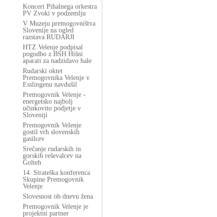
Koncert Pihalnega orkestra
PV Zvoki v podzemlju
V Muzeju premogovništva
Slovenije na ogled
razstava RUDARJI
HTZ Velenje podpisal
pogodbo z BSH Hišni
aparati za nadzidavo hale
Rudarski oktet
Premogovnika Velenje v
Esslingenu navdušil
Premogovnik Velenje -
energetsko najbolj
učinkovito podjetje v
Sloveniji
Premogovnik Velenje
gostil vrh slovenskih
gasilcev
Srečanje rudarskih in
gorskih reševalcev na
Golteh
14. Strateška konferenca
Skupine Premogovnik
Velenje
Slovesnost ob dnevu žena
Premogovnik Velenje je
projektni partner