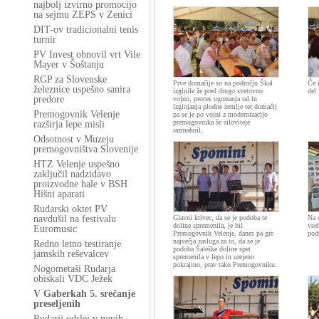
najbolj izvirno promocijo
na sejmu ZEPS v Zenici
DIT-ov tradicionalni tenis
turnir
PV Invest obnovil vrt Vile
Mayer v Šoštanju
RGP za Slovenske
Prve domačije so na področju Škal
Če 
železnice uspešno sanira
izginile že pred drugo svetovno
del 
predore
vojno, proces ugrezanja tal in
izginjanja plodne zemlje ter domačij
Premogovnik Velenje
pa se je po vojni z modernizacijo
premogovnika še siloviteje
razširja lepe misli
razmahnil.
Odsotnost v Muzeju
premogovništva Slovenije
HTZ Velenje uspešno
zaključil nadzidavo
proizvodne hale v BSH
Hišni aparati
Rudarski oktet PV
navdušil na festivalu
Glavni krivec, da se je podoba te
Na o
doline spremenila, je bil
vse
Euromusic
Premogovnik Velenje, danes pa gre
pod
največja zasluga za to, da se je
Redno letno testiranje
podoba Šaleške doline spet
jamskih reševalcev
spremenila v lepo in urejeno
pokrajino, prav tako Premogovniku.
Nogometaši Rudarja
obiskali VDC Ježek
V Gaberkah 5. srečanje
preseljenih
Rudarji odslej v novih