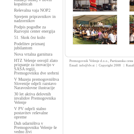
kopalnicah
Reševalna vaja NOP2
Sprejem pripravnikov in
nadzornikov
Podpis pogodbe za
Razvojni center energija
51. Skok čez kožo
Podelitev priznanj
jubilantom
Nova vrtalna garnitura
HTZ Velenje osvojil zlato
Premogovnik Velenje d.o.o., Partizanska cesta
priznanje za inovacijo v
Email: info@rlv.si | Copyright 2008
|
Kazal
SAŠA regiji,
Premogovniku dve srebrni
V Muzeju premogovništva
Slovenije odprli razstavo
Naravoslovne ilustracije
30 let aktiva delovnih
invalidov Premogovnika
Velenje
V PV odprli stalno
postavitev reševalne
opreme
Duh udarništva v
Premogovniku Velenje še
vedno živi