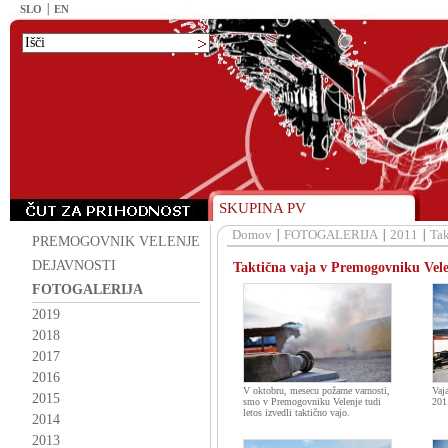
SLO
EN
SKUPINA PV
Domov
FOTOGALERIJA
2011
Tak
PREMOGOVNIK VELENJE
DEJAVNOSTI
Taktična vaja v Premogovniku Vel
FOTOGALERIJA
2019
2018
2017
2016
V oktobru, mesecu požarne varnosti,
Vaja
2015
smo v Premogovniku Velenje tudi
201
letos izvedli taktično vajo.
2014
2013