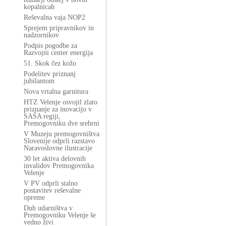
kopalnicah
Reševalna vaja NOP2
Sprejem pripravnikov in
nadzornikov
Podpis pogodbe za
Razvojni center energija
51. Skok čez kožo
Podelitev priznanj
jubilantom
Nova vrtalna garnitura
HTZ Velenje osvojil zlato
priznanje za inovacijo v
SAŠA regiji,
Premogovniku dve srebrni
V Muzeju premogovništva
Slovenije odprli razstavo
Naravoslovne ilustracije
30 let aktiva delovnih
invalidov Premogovnika
Velenje
V PV odprli stalno
postavitev reševalne
opreme
Duh udarništva v
Premogovniku Velenje še
vedno živi