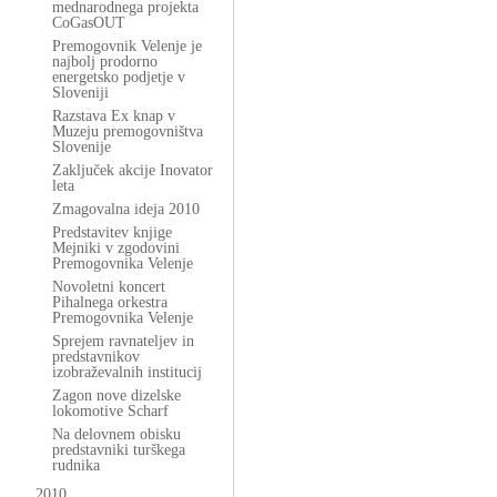
mednarodnega projekta
CoGasOUT
Premogovnik Velenje je
najbolj prodorno
energetsko podjetje v
Sloveniji
Razstava Ex knap v
Muzeju premogovništva
Slovenije
Zaključek akcije Inovator
leta
Zmagovalna ideja 2010
Predstavitev knjige
Mejniki v zgodovini
Premogovnika Velenje
Novoletni koncert
Pihalnega orkestra
Premogovnika Velenje
Sprejem ravnateljev in
predstavnikov
izobraževalnih institucij
Zagon nove dizelske
lokomotive Scharf
Na delovnem obisku
predstavniki turškega
rudnika
2010