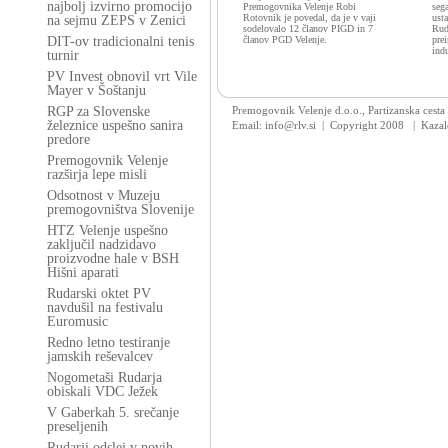
najbolj izvirno promocijo
Premogovnika Velenje Robi
sega
Rotovnik je povedal, da je v vaji
ust
na sejmu ZEPS v Zenici
sodelovalo 12 članov PIGD in 7
Rud
DIT-ov tradicionalni tenis
članov PGD Velenje.
pre
indu
turnir
PV Invest obnovil vrt Vile
Mayer v Šoštanju
RGP za Slovenske
Premogovnik Velenje d.o.o., Partizanska cesta
železnice uspešno sanira
Email: info@rlv.si | Copyright 2008
|
Kazal
predore
Premogovnik Velenje
razširja lepe misli
Odsotnost v Muzeju
premogovništva Slovenije
HTZ Velenje uspešno
zaključil nadzidavo
proizvodne hale v BSH
Hišni aparati
Rudarski oktet PV
navdušil na festivalu
Euromusic
Redno letno testiranje
jamskih reševalcev
Nogometaši Rudarja
obiskali VDC Ježek
V Gaberkah 5. srečanje
preseljenih
Rudarji odslej v novih