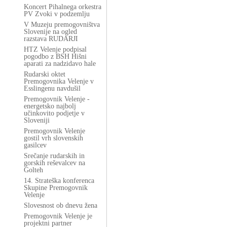
Koncert Pihalnega orkestra
PV Zvoki v podzemlju
V Muzeju premogovništva
Slovenije na ogled
razstava RUDARJI
HTZ Velenje podpisal
pogodbo z BSH Hišni
aparati za nadzidavo hale
Rudarski oktet
Premogovnika Velenje v
Esslingenu navdušil
Premogovnik Velenje -
energetsko najbolj
učinkovito podjetje v
Sloveniji
Premogovnik Velenje
gostil vrh slovenskih
gasilcev
Srečanje rudarskih in
gorskih reševalcev na
Golteh
14. Strateška konferenca
Skupine Premogovnik
Velenje
Slovesnost ob dnevu žena
Premogovnik Velenje je
projektni partner