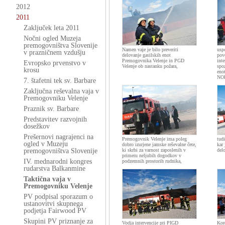
2012
2011
Zaključek leta 2011
Nočni ogled Muzeja
premogovništva Slovenije
Namen vaje je bilo preveriti
uspo
v prazničnem vzdušju
delovanje gasilskih enot
pov
Premogovnika Velenje in PGD
inte
Evropsko prvenstvo v
Velenje ob nastanku požara,
spo
krosu
eno
NOP
7. štafetni tek sv. Barbare
Zaključna reševalna vaja v
Premogovniku Velenje
Praznik sv. Barbare
Predstavitev razvojnih
dosežkov
Prešernovi nagrajenci na
Premogovnik Velenje ima poleg
tud
ogled v Muzeju
dobro izurjene jamske reševalne čete,
kar 
premogovništva Slovenije
ki skrbi za varnost zaposlenih v
del
primeru neljubih dogodkov v
IV. mednarodni kongres
podzemnih prostorih rudnika,
rudarstva Balkanmine
Taktična vaja v
Premogovniku Velenje
PV podpisal sporazum o
ustanovitvi skupnega
podjetja Fairwood PV
Skupini PV priznanje za
Vodja intervencije pri PIGD
Kor