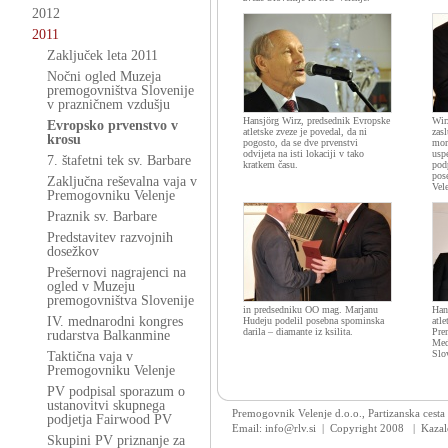
2012
2011
Zaključek leta 2011
Nočni ogled Muzeja
premogovništva Slovenije
v prazničnem vzdušju
Hansjörg Wirz, predsednik Evropske
Wir
Evropsko prvenstvo v
atletske zveze je povedal, da ni
zas
krosu
pogosto, da se dve prvenstvi
mor
odvijeta na isti lokaciji v tako
usp
7. štafetni tek sv. Barbare
kratkem času.
pod
pos
Zaključna reševalna vaja v
Vel
Premogovniku Velenje
Praznik sv. Barbare
Predstavitev razvojnih
dosežkov
Prešernovi nagrajenci na
ogled v Muzeju
premogovništva Slovenije
in predsedniku OO mag. Marjanu
Han
IV. mednarodni kongres
Hudeju podelil posebna spominska
atl
darila – diamante iz ksilita.
Pre
rudarstva Balkanmine
Med
Slo
Taktična vaja v
Premogovniku Velenje
PV podpisal sporazum o
ustanovitvi skupnega
Premogovnik Velenje d.o.o., Partizanska cesta
podjetja Fairwood PV
Email: info@rlv.si | Copyright 2008
|
Kazal
Skupini PV priznanje za