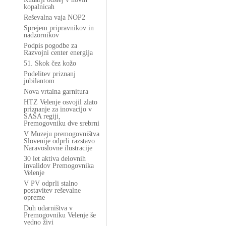
kopalnicah
Reševalna vaja NOP2
Sprejem pripravnikov in
nadzornikov
Podpis pogodbe za
Razvojni center energija
51. Skok čez kožo
Podelitev priznanj
jubilantom
Nova vrtalna garnitura
HTZ Velenje osvojil zlato
priznanje za inovacijo v
SAŠA regiji,
Premogovniku dve srebrni
V Muzeju premogovništva
Slovenije odprli razstavo
Naravoslovne ilustracije
30 let aktiva delovnih
invalidov Premogovnika
Velenje
V PV odprli stalno
postavitev reševalne
opreme
Duh udarništva v
Premogovniku Velenje še
vedno živi