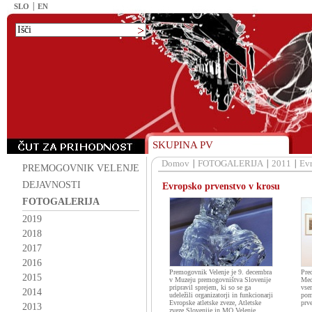
SLO
EN
SKUPINA PV
Domov
FOTOGALERIJA
2011
Evr
PREMOGOVNIK VELENJE
DEJAVNOSTI
Evropsko prvenstvo v krosu
FOTOGALERIJA
2019
2018
2017
2016
Premogovnik Velenje je 9. decembra
Pre
2015
v Muzeju premogovništva Slovenije
Med
pripravil sprejem, ki so se ga
vse
2014
udeležili organizatorji in funkcionarji
pom
Evropske atletske zveze, Atletske
prv
2013
zveze Slovenije in MO Velenje.