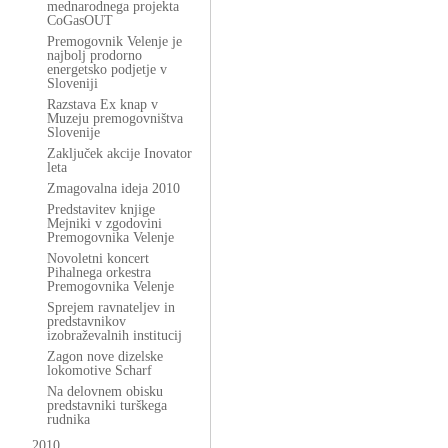
mednarodnega projekta
CoGasOUT
Premogovnik Velenje je
najbolj prodorno
energetsko podjetje v
Sloveniji
Razstava Ex knap v
Muzeju premogovništva
Slovenije
Zaključek akcije Inovator
leta
Zmagovalna ideja 2010
Predstavitev knjige
Mejniki v zgodovini
Premogovnika Velenje
Novoletni koncert
Pihalnega orkestra
Premogovnika Velenje
Sprejem ravnateljev in
predstavnikov
izobraževalnih institucij
Zagon nove dizelske
lokomotive Scharf
Na delovnem obisku
predstavniki turškega
rudnika
2010