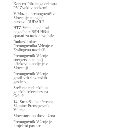
Koncert Pihalnega orkestra
PV Zvoki v podzemlju
V Muzeju premogovništva
Slovenije na ogled
razstava RUDARJI
HTZ Velenje podpisal
pogodbo z BSH Hišni
aparati za nadzidavo hale
Rudarski oktet
Premogovnika Velenje v
Esslingenu navdušil
Premogovnik Velenje -
energetsko najbolj
učinkovito podjetje v
Sloveniji
Premogovnik Velenje
gostil vrh slovenskih
gasilcev
Srečanje rudarskih in
gorskih reševalcev na
Golteh
14. Strateška konferenca
Skupine Premogovnik
Velenje
Slovesnost ob dnevu žena
Premogovnik Velenje je
projektni partner