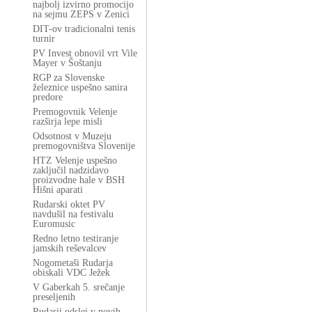
najbolj izvirno promocijo
na sejmu ZEPS v Zenici
DIT-ov tradicionalni tenis
turnir
PV Invest obnovil vrt Vile
Mayer v Šoštanju
RGP za Slovenske
železnice uspešno sanira
predore
Premogovnik Velenje
razširja lepe misli
Odsotnost v Muzeju
premogovništva Slovenije
HTZ Velenje uspešno
zaključil nadzidavo
proizvodne hale v BSH
Hišni aparati
Rudarski oktet PV
navdušil na festivalu
Euromusic
Redno letno testiranje
jamskih reševalcev
Nogometaši Rudarja
obiskali VDC Ježek
V Gaberkah 5. srečanje
preseljenih
Rudarji odslej v novih